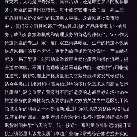
在龙岩，无论是户外探险、露营活动，还是旅游景区的配套服
务，帐篷的需求日益增长。对于旅游管理行业而言，高品质、
可靠耐用且价格合理的帐篷至关重要。龙岩帐篷批发市场
中，“厦门双立雨具帐篷厂”凭借其卓越的产品质量和专业的服
务，成为众多旅游机构和管理服务的首选合作伙伴。\n\n作为
帐篷批发的专业厂家，厦门双立雨具帐篷厂生产的帐篷不仅满
足遮风挡雨的基本需求，更专为旅游场景优化设计。产品结构
紧凑、易于架设，能帮助旅游管理者简化露营的操作流程，提
升游客体验。不同于普通帐篷着重遮蔽功能，这些旅行用帐篷
在透气、防护功能上严格质量把关防紫外线和突发气候侵扰，
适合各类山川果园和中高层旅游地的多样化需求从而高品质运
转露餐与聚会位置布置吸引不同舒适度的忠诚目标市场\n\n在
旅游业务的多样性与突发要求解决时效的关注力中是区别于跨
领域竞争的利器之一不断推新,通过厂家联系统的整体风格满足
政府支持的课题。采购者最关配合专业出行小部包装缩减故障
退货时间并架“当天响应、统一接送“一系列量身服装运输提升直
接业绩彰显出该龙头厦门卓越产业确保常规综合旅游提升实刻