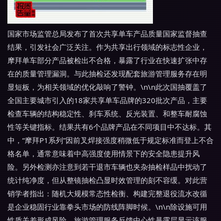
国家市场监管总局发布了首次共享单车产品质量国家监督抽查
结果，引发社会广泛关注。作为共享出行领域的标志性企业，
摩拜单车部分产品被检出不合格，暴露了行业在快速扩张中存
在的质量管理漏洞。与此抽检还发现配套旅游管理服务存在明
显短板，为相关领域的优化敲响了警钟。\n\n此次国抽覆盖了
全国主要城市引入的18家共享单车品牌的320批次产品，主要
检查车辆的结构稳定性、刹车系统、反光装置、和整车耐腐蚀
性等关键指标。结果共有6个品牌产品在不同项目中不达标。其
中，“摩拜P1系列”因前叉焊接强度稍微低于规定标准而登上不合
格名单，通常意味着中高强度使用情景下的安全隐患提升风
险。另外检测亦注意到若干退市车辆也夹杂抽检样品中扰动了
统计纯净度，但从整镜抽检凸显时效管理的刻不容缓。对此营
销学者指出：随机大规模常态性检衡、构建完整退役流水改循
是企业稳固行业靠拳头市场的防线阵脚时候。\n\n除设施可用
性质关差形成风险，旅游管理服务反馈中心性暴露层显示该服